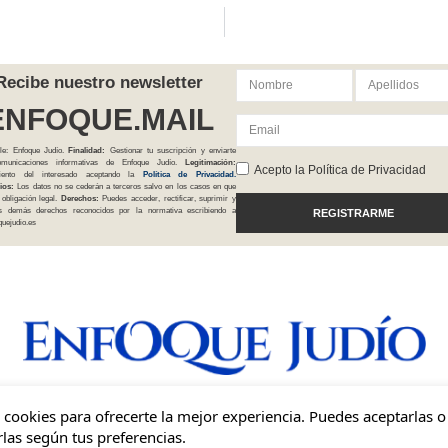
Recibe nuestro newsletter
ENFOQUE.MAIL
le: Enfoque Judío.
Finalidad:
Gestionar tu suscripción y enviarte
comunicaciones informativas de Enfoque Judío.
Legitimación:
Acepto la Política de Privacidad
iento del interesado aceptando la
Política
de Privacidad
.
ios:
Los datos no se cederán a terceros salvo en los casos en que
 obligación legal.
Derechos:
Puedes acceder, rectificar, suprimir y
os demás derechos reconocidos por la normativa escribiendo a
REGISTRARME
uejudio.es
Una mirada independiente, inclusiva y sionista del judaísmo en España.
cookies para ofrecerte la mejor experiencia. Puedes aceptarlas o
las según tus preferencias.