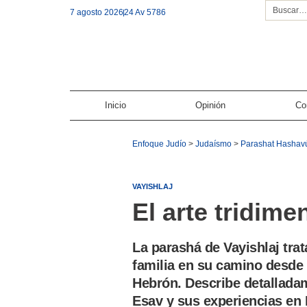
7 agosto 2026
24 Av 5786
Inicio
Opinión
Co
Enfoque Judío
>
Judaísmo
>
Parashat Hashav
VAYISHLAJ
El arte tridime
La parashá de Vayishlaj trat
familia en su camino desde 
Hebrón. Describe detallada
Esav y sus experiencias en N