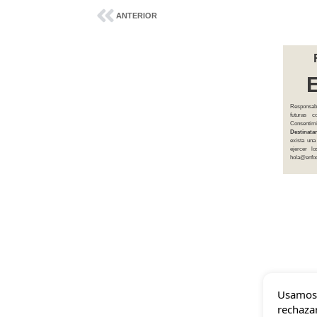
ANTERIOR
Responsab
futuras 
Consentim
Destinatar
exista una
ejercer l
hola@enfoq
Usamos 
rechazar