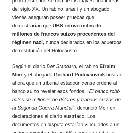
podría esconderse una de las claves financieras
del siglo XX. Un rabino israelí y un abogado
vienés aseguran poseer pruebas que
demostrarían que
UBS retuvo miles de
millones de francos suizos procedentes del
régimen nazi
, nunca declarados en los acuerdos
de restitución del Holocausto.
Según el diario
Der Standard
, el rabino
Efraim
Meir
y el abogado
Gerhard Podovsovnik
buscan
ahora que un tribunal estadounidense ordene al
banco suizo revelar esos fondos.
"El banco robó
miles de millones de dólares y francos suizos de
la Segunda Guerra Mundial"
, denunció Meir en
declaraciones al diario austríaco. Los
documentos en disputa estarían vinculados a un
antiguo miembro de las SS y podrían reabrir el