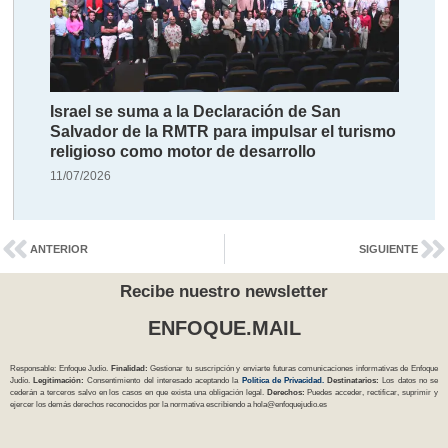
Israel se suma a la Declaración de San
Salvador de la RMTR para impulsar el turismo
religioso como motor de desarrollo
11/07/2026
ANTERIOR
SIGUIENTE
Recibe nuestro newsletter
ENFOQUE.MAIL
Responsable: Enfoque Judío.
Finalidad:
Gestionar tu suscripción y enviarte futuras comunicaciones informativas de Enfoque
Judío.
Legitimación:
Consentimiento del interesado aceptando la
Política
de Privacidad
.
Destinatarios:
Los datos no se
cederán a terceros salvo en los casos en que exista una obligación legal.
Derechos:
Puedes acceder, rectificar, suprimir y
ejercer los demás derechos reconocidos por la normativa escribiendo a
hola@enfoquejudio.es