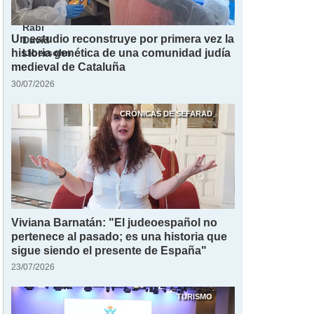
Rabi
Un estudio reconstruye por primera vez la
David
Libersohn
historia genética de una comunidad judía
medieval de Cataluña
30/07/2026
CRÓNICAS DE SEFARAD
Viviana Barnatán: "El judeoespañol no
pertenece al pasado; es una historia que
sigue siendo el presente de España"
23/07/2026
TURISMO