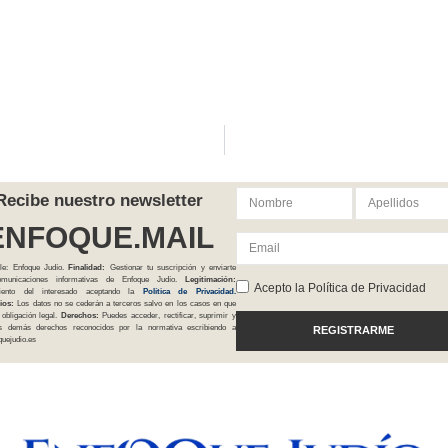
Recibe nuestro newsletter
ENFOQUE.MAIL
le: Enfoque Judío.
Finalidad:
Gestionar tu suscripción y enviarte
comunicaciones informativas de Enfoque Judío.
Legitimación:
Acepto la Política de Privacidad
iento del interesado aceptando la
Política
de Privacidad
.
ios:
Los datos no se cederán a terceros salvo en los casos en que
 obligación legal.
Derechos:
Puedes acceder, rectificar, suprimir y
os demás derechos reconocidos por la normativa escribiendo a
REGISTRARME
uejudio.es