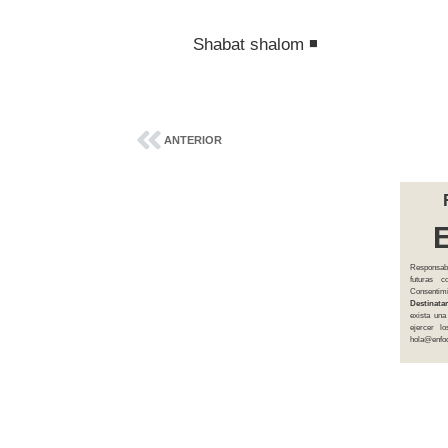
Shabat shalom ◾
ANTERIOR
Responsab
futuras 
Consentim
Destinatar
exista una
ejercer l
hola@enfoq