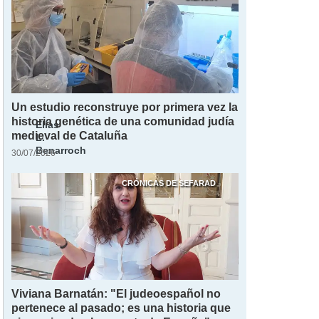
Un estudio reconstruye por primera vez la
historia genética de una comunidad judía
Elías
medieval de Cataluña
L.
Benarroch
30/07/2026
CRÓNICAS DE SEFARAD
Viviana Barnatán: "El judeoespañol no
pertenece al pasado; es una historia que