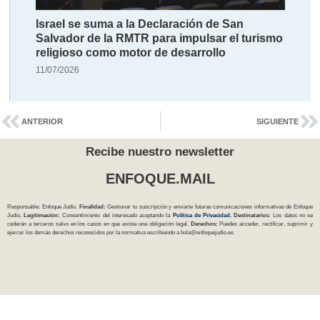
Israel se suma a la Declaración de San
Salvador de la RMTR para impulsar el turismo
religioso como motor de desarrollo
11/07/2026
ANTERIOR
SIGUIENTE
Recibe nuestro newsletter
ENFOQUE.MAIL
Responsable: Enfoque Judío.
Finalidad:
Gestionar tu suscripción y enviarte futuras comunicaciones informativas de Enfoque
Judío.
Legitimación:
Consentimiento del interesado aceptando la
Política
de Privacidad
.
Destinatarios:
Los datos no se
cederán a terceros salvo en los casos en que exista una obligación legal.
Derechos:
Puedes acceder, rectificar, suprimir y
ejercer los demás derechos reconocidos por la normativa escribiendo a
hola@enfoquejudio.es