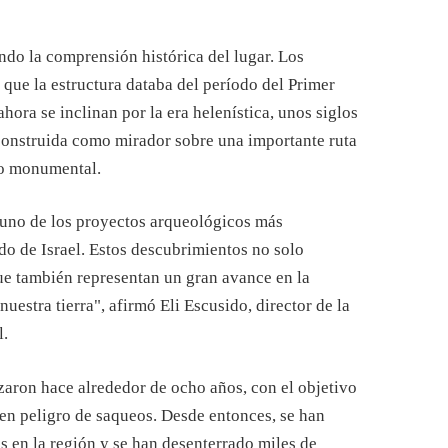
ndo la comprensión histórica del lugar. Los
 que la estructura databa del período del Primer
hora se inclinan por la era helenística, unos siglos
construida como mirador sobre una importante ruta
io monumental.
s uno de los proyectos arqueológicos más
tado de Israel. Estos descubrimientos no solo
ue también representan un gran avance en la
estra tierra", afirmó Eli Escusido, director de la
l.
aron hace alrededor de ocho años, con el objetivo
 en peligro de saqueos. Desde entonces, se han
s en la región y se han desenterrado miles de