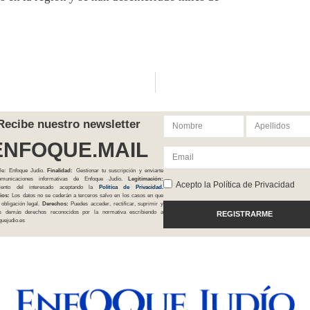
Recibe nuestro newsletter
ENFOQUE.MAIL
le: Enfoque Judío.
Finalidad:
Gestionar tu suscripción y enviarte
comunicaciones informativas de Enfoque Judío.
Legitimación:
Acepto la Política de Privacidad
iento del interesado aceptando la
Política
de Privacidad
.
ios:
Los datos no se cederán a terceros salvo en los casos en que
 obligación legal.
Derechos:
Puedes acceder, rectificar, suprimir y
os demás derechos reconocidos por la normativa escribiendo a
REGISTRARME
uejudio.es