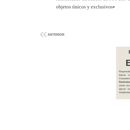
objetos únicos y exclusivos▪
ANTERIOR
Responsab
futuras 
Consentim
Destinatar
exista una
ejercer l
hola@enfoq