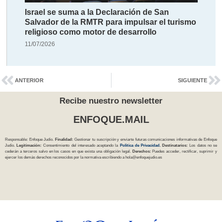
Israel se suma a la Declaración de San
Salvador de la RMTR para impulsar el turismo
religioso como motor de desarrollo
11/07/2026
ANTERIOR
SIGUIENTE
Recibe nuestro newsletter
ENFOQUE.MAIL
Responsable: Enfoque Judío.
Finalidad:
Gestionar tu suscripción y enviarte futuras comunicaciones informativas de Enfoque
Judío.
Legitimación:
Consentimiento del interesado aceptando la
Política
de Privacidad
.
Destinatarios:
Los datos no se
cederán a terceros salvo en los casos en que exista una obligación legal.
Derechos:
Puedes acceder, rectificar, suprimir y
ejercer los demás derechos reconocidos por la normativa escribiendo a
hola@enfoquejudio.es