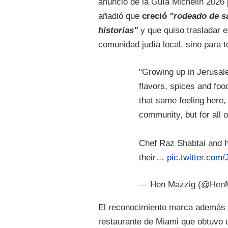
anuncio de la Guía Michelin 2026 p
añadió que
creció
"rodeado de s
historias"
y que quiso trasladar e
comunidad judía local, sino para t
"Growing up in Jerusal
flavors, spices and food
that same feeling here, 
community, but for all o
Chef Raz Shabtai and h
their…
pic.twitter.co
— Hen Mazzig (@Hen
El reconocimiento marca además ot
restaurante de Miami que obtuvo u