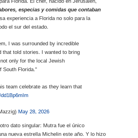
ara Florida. El chef, nacido en Jerusalén,
abores, especias y comidas que contaban
sa experiencia a Florida no solo para la
odo el sur del estado.
em, I was surrounded by incredible
 that told stories. I wanted to bring
not only for the local Jewish
f South Florida."
is team celebrate as they learn that
m/Jdd1Bp6mIm
Mazzig)
May 28, 2026
ro dato singular: Mutra fue el único
na nueva estrella Michelin este año. Y lo hizo