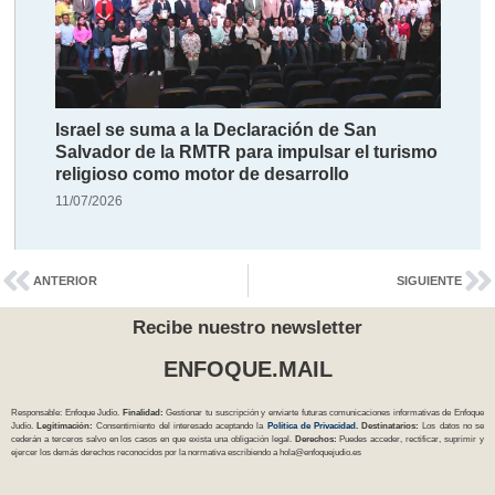
Israel se suma a la Declaración de San
Salvador de la RMTR para impulsar el turismo
religioso como motor de desarrollo
11/07/2026
ANTERIOR
SIGUIENTE
Recibe nuestro newsletter
ENFOQUE.MAIL
Responsable: Enfoque Judío.
Finalidad:
Gestionar tu suscripción y enviarte futuras comunicaciones informativas de Enfoque
Judío.
Legitimación:
Consentimiento del interesado aceptando la
Política
de Privacidad
.
Destinatarios:
Los datos no se
cederán a terceros salvo en los casos en que exista una obligación legal.
Derechos:
Puedes acceder, rectificar, suprimir y
ejercer los demás derechos reconocidos por la normativa escribiendo a
hola@enfoquejudio.es