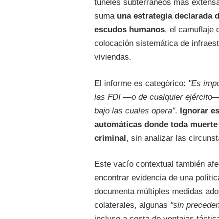
túneles subterráneos más extensa 
suma
una estrategia declarada 
escudos humanos
, el camuflaje 
colocación sistemática de infraest
viviendas.
El informe es categórico:
"Es impo
las FDI —o de cualquier ejército—
bajo las cuales opera"
.
Ignorar e
automáticas donde toda muerte c
criminal
, sin analizar las circun
Este vacío contextual también afe
encontrar evidencia de una polític
documenta múltiples medidas adop
colaterales, algunas
"sin preceden
incluso a costa de ventajas táctica