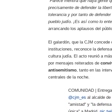
"Parece mentira que haya gente q
precisamente de defender la libert
tolerancia y por tanto de defender
pueblo judío. ¡Es así como lo ent
arrancando los aplausos del públi
El galardón, que la CJM concede 
instituciones, reconoce la defens
cultura judía. El acto reunió a m
por mensajes reiterados de
convi
antisemitismo
, tanto en las inte
centrales de la noche.
COMUNIDAD | Entrega 
@cjm_es
al alcalde d
"amistad" y "la defens
única" a Madrid.
pic.t