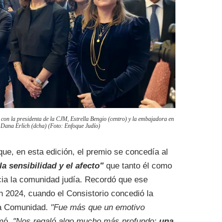
con la presidenta de la CJM, Estrella Bengio (centro) y la embajadora en
, Dana Erlich (dcha) (Foto: Enfoque Judío)
ue, en esta edición, el premio se concedía al
la sensibilidad y el afecto"
que tanto él como
ia la comunidad judía. Recordó que ese
n 2024, cuando el Consistorio concedió la
la Comunidad.
"Fue más que un emotivo
rmó.
"Nos regaló algo mucho más profundo:
una