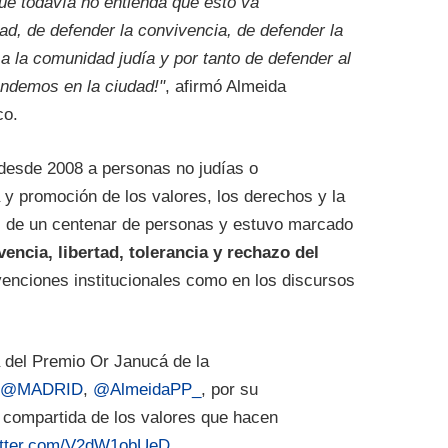
ue todavía no entienda que esto va
ad, de defender la convivencia, de defender la
 a la comunidad judía y por tanto de defender al
endemos en la ciudad!"
, afirmó Almeida
co.
desde 2008 a personas no judías o
a y promoción de los valores, los derechos y la
ás de un centenar de personas y estuvo marcado
vencia, libertad, tolerancia y rechazo del
rvenciones institucionales como en los discursos
del Premio Or Janucá de la
e
@MADRID
,
@AlmeidaPP_
, por su
a compartida de los valores que hacen
witter.com/V2dW1obUeD