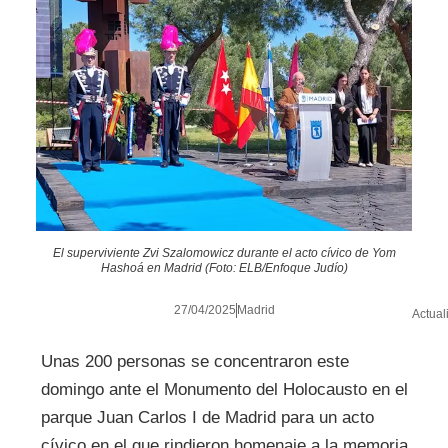
El superviviente Zvi Szalomowicz durante el acto cívico de Yom
Hashoá en Madrid (Foto: ELB/Enfoque Judío)
27/04/2025
Madrid
Actual
Unas 200 personas se concentraron este
domingo ante el Monumento del Holocausto en el
parque Juan Carlos I de Madrid para un acto
cívico en el que rindieron homenaje a la memoria