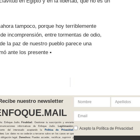
lavitud en Egipto y en la libertad, que no es un
es ahora tampoco, porque hoy terriblemente
e incomprensión, entre tormentas de odio,
nde la paz de nuestro pueblo parece una
mó ante los presente ▪
Recibe nuestro newsletter
ENFOQUE.MAIL
le: Enfoque Judío.
Finalidad:
Gestionar tu suscripción y enviarte
comunicaciones informativas de Enfoque Judío.
Legitimación:
Acepto la Política de Privacidad
iento del interesado aceptando la
Política
de Privacidad
.
ios:
Los datos no se cederán a terceros salvo en los casos en que
 obligación legal.
Derechos:
Puedes acceder, rectificar, suprimir y