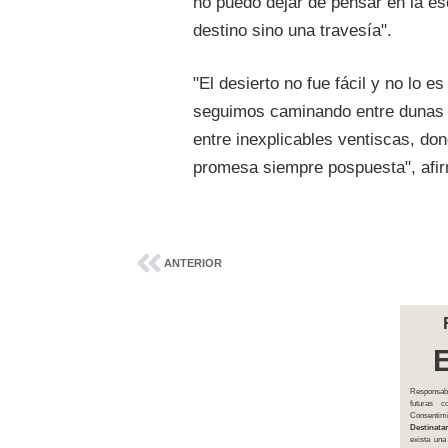
no puedo dejar de pensar en la esc
destino sino una travesía".
"El desierto no fue fácil y no lo 
seguimos caminando entre dunas d
entre inexplicables ventiscas, do
promesa siempre pospuesta", afir
ANTERIOR
Responsab
futuras 
Consentim
Destinatar
exista una