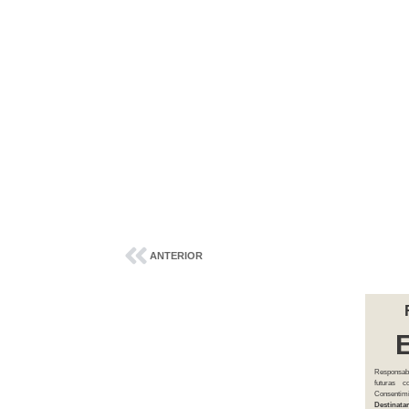
ANTERIOR
Responsab
futuras 
Consentim
Destinatar