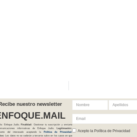
Recibe nuestro newsletter
ENFOQUE.MAIL
le: Enfoque Judío.
Finalidad:
Gestionar tu suscripción y enviarte
comunicaciones informativas de Enfoque Judío.
Legitimación:
Acepto la Política de Privacidad
iento del interesado aceptando la
Política
de Privacidad
.
ios:
Los datos no se cederán a terceros salvo en los casos en que