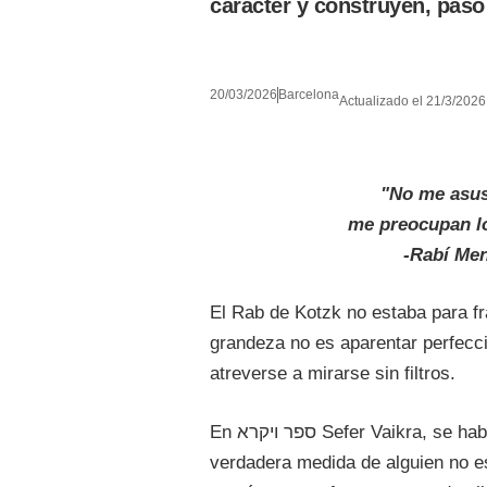
carácter y construyen, paso a
20/03/2026
Barcelona
Actualizado el 21/3/2026
"No me asus
me preocupan lo
-Rabí Me
El Rab de Kotzk no estaba para f
grandeza no es aparentar perfecció
atreverse a mirarse sin filtros.
En ספר ויקרא Sefer Vaikra, se habla de errores sutiles, incluso involuntarios. La
verdadera medida de alguien no es