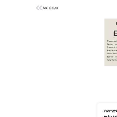
ANTERIOR
Responsab
futuras 
Consentim
Destinatar
exista una
ejercer l
hola@enfoq
Usamos 
rechazar