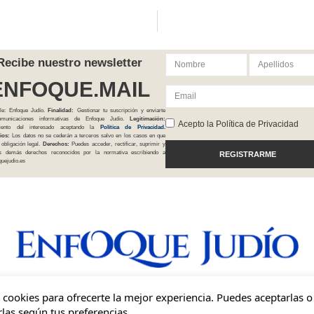
Recibe nuestro newsletter
ENFOQUE.MAIL
le: Enfoque Judío.
Finalidad:
Gestionar tu suscripción y enviarte
comunicaciones informativas de Enfoque Judío.
Legitimación:
Acepto la Política de Privacidad
iento del interesado aceptando la
Política
de Privacidad
.
ios:
Los datos no se cederán a terceros salvo en los casos en que
 obligación legal.
Derechos:
Puedes acceder, rectificar, suprimir y
os demás derechos reconocidos por la normativa escribiendo a
REGISTRARME
uejudio.es
Una mirada independiente, inclusiva y sionista del judaísmo en España.
cookies para ofrecerte la mejor experiencia. Puedes aceptarlas o
las según tus preferencias.