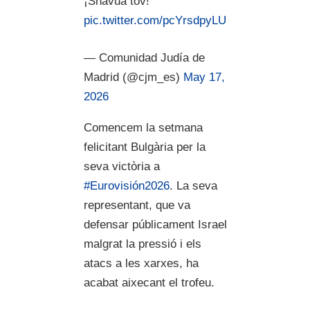
¡Shavua tov!
pic.twitter.com/pcYrsdpyLU
— Comunidad Judía de
Madrid (@cjm_es)
May 17,
2026
Comencem la setmana
felicitant Bulgària per la
seva victòria a
#Eurovisión2026
. La seva
representant, que va
defensar públicament Israel
malgrat la pressió i els
atacs a les xarxes, ha
acabat aixecant el trofeu.