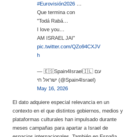
#Eurovisión2026
…
Que termina con
"Todá Rabá…
I love you…
AM ISRAEL JAI"
pic.twitter.com/QZo94CXJV
h
— 🇪🇸Spain4Israel🇮🇱 עם
ישראל חי (@Spain4Israel)
May 16, 2026
El dato adquiere especial relevancia en un
contexto en el que distintos gobiernos, medios y
plataformas culturales han impulsado durante
meses campañas para apartar a Israel de
espacios internacionales. También en España,