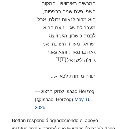
המרשים באירוויזיון. המקום
השני, פעם שניה ברציפות,
הוא מקור לגאווה גדולה, אבל
מעבר להישג – נועם הביא
לבמה כישרון, רגש וייצוג
ישראלי מעורר הערכה. אני
גאה בו מאוד, והוא גאווה
גדולה לישראל 🇮🇱
תודה מיוחדת לכאן -…
— יצחק הרצוג Isaac Herzog
(@Isaac_Herzog)
May 16,
2026
Bettan respondió agradeciendo el apoyo
institucional y afirmó que Eurovisión había dado