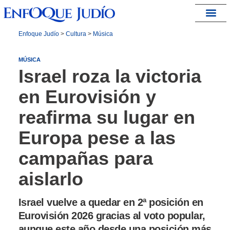
España – Israel
Enfoque Judío
>
Cultura
>
Música
MÚSICA
Israel roza la victoria
en Eurovisión y
reafirma su lugar en
Europa pese a las
campañas para
aislarlo
Israel vuelve a quedar en 2ª posición en
Eurovisión 2026 gracias al voto popular,
aunque este año desde una posición más