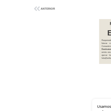
ANTERIOR
Responsab
futuras 
Consentim
Destinatar
exista una
ejercer l
hola@enfoq
Usamos 