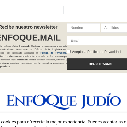
Recibe nuestro newsletter
ENFOQUE.MAIL
le: Enfoque Judío.
Finalidad:
Gestionar tu suscripción y enviarte
comunicaciones informativas de Enfoque Judío.
Legitimación:
Acepto la Política de Privacidad
iento del interesado aceptando la
Política
de Privacidad
.
ios:
Los datos no se cederán a terceros salvo en los casos en que
 obligación legal.
Derechos:
Puedes acceder, rectificar, suprimir y
os demás derechos reconocidos por la normativa escribiendo a
REGISTRARME
uejudio.es
Una mirada independiente, inclusiva y sionista del judaísmo en España.
cookies para ofrecerte la mejor experiencia. Puedes aceptarlas o