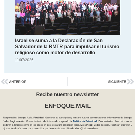
Israel se suma a la Declaración de San
Salvador de la RMTR para impulsar el turismo
religioso como motor de desarrollo
11/07/2026
ANTERIOR
SIGUIENTE
Recibe nuestro newsletter
ENFOQUE.MAIL
Responsable: Enfoque Judío.
Finalidad:
Gestionar tu suscripción y enviarte futuras comunicaciones informativas de Enfoque
Judío.
Legitimación:
Consentimiento del interesado aceptando la
Política
de Privacidad
.
Destinatarios:
Los datos no se
cederán a terceros salvo en los casos en que exista una obligación legal.
Derechos:
Puedes acceder, rectificar, suprimir y
ejercer los demás derechos reconocidos por la normativa escribiendo a
hola@enfoquejudio.es