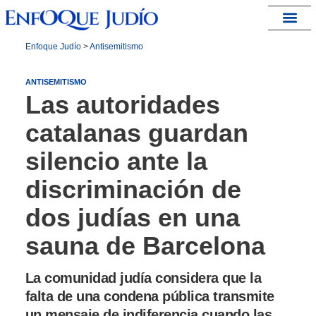
España – Israel
Enfoque Judío
>
Antisemitismo
ANTISEMITISMO
Las autoridades
catalanas guardan
silencio ante la
discriminación de
dos judías en una
sauna de Barcelona
La comunidad judía considera que la
falta de una condena pública transmite
un mensaje de indiferencia cuando las