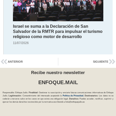
Israel se suma a la Declaración de San
Salvador de la RMTR para impulsar el turismo
religioso como motor de desarrollo
11/07/2026
ANTERIOR
SIGUIENTE
Recibe nuestro newsletter
ENFOQUE.MAIL
Responsable: Enfoque Judío.
Finalidad:
Gestionar tu suscripción y enviarte futuras comunicaciones informativas de Enfoque
Judío.
Legitimación:
Consentimiento del interesado aceptando la
Política
de Privacidad
.
Destinatarios:
Los datos no se
cederán a terceros salvo en los casos en que exista una obligación legal.
Derechos:
Puedes acceder, rectificar, suprimir y
ejercer los demás derechos reconocidos por la normativa escribiendo a
hola@enfoquejudio.es