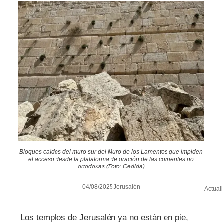
Bloques caídos del muro sur del Muro de los Lamentos que impiden
el acceso desde la plataforma de oración de las corrientes no
ortodoxas (Foto: Cedida)
04/08/2025
Jerusalén
Actual
Los templos de Jerusalén ya no están en pie,