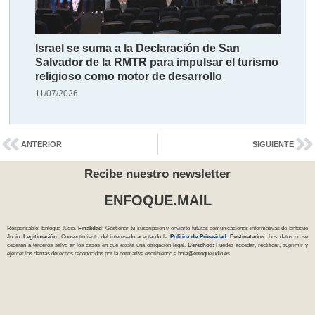
Israel se suma a la Declaración de San
Salvador de la RMTR para impulsar el turismo
religioso como motor de desarrollo
11/07/2026
ANTERIOR
SIGUIENTE
Recibe nuestro newsletter
ENFOQUE.MAIL
Responsable: Enfoque Judío.
Finalidad:
Gestionar tu suscripción y enviarte futuras comunicaciones informativas de Enfoque
Judío.
Legitimación:
Consentimiento del interesado aceptando la
Política
de Privacidad
.
Destinatarios:
Los datos no se
cederán a terceros salvo en los casos en que exista una obligación legal.
Derechos:
Puedes acceder, rectificar, suprimir y
ejercer los demás derechos reconocidos por la normativa escribiendo a
hola@enfoquejudio.es