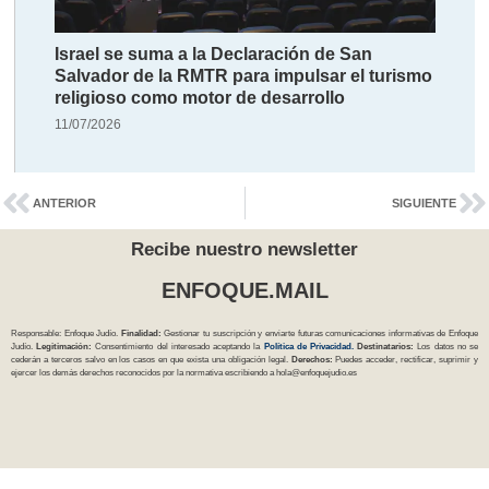
Israel se suma a la Declaración de San
Salvador de la RMTR para impulsar el turismo
religioso como motor de desarrollo
11/07/2026
ANTERIOR
SIGUIENTE
Recibe nuestro newsletter
ENFOQUE.MAIL
Responsable: Enfoque Judío.
Finalidad:
Gestionar tu suscripción y enviarte futuras comunicaciones informativas de Enfoque
Judío.
Legitimación:
Consentimiento del interesado aceptando la
Política
de Privacidad
.
Destinatarios:
Los datos no se
cederán a terceros salvo en los casos en que exista una obligación legal.
Derechos:
Puedes acceder, rectificar, suprimir y
ejercer los demás derechos reconocidos por la normativa escribiendo a
hola@enfoquejudio.es