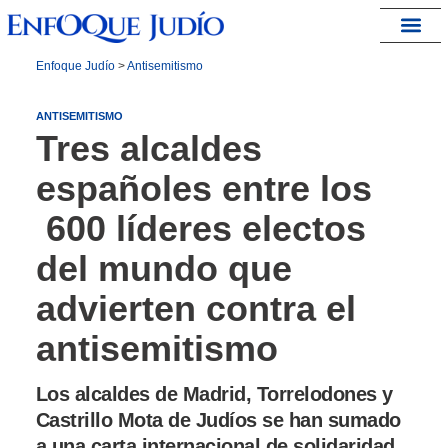
España – Israel
Enfoque Judío
>
Antisemitismo
ANTISEMITISMO
Tres alcaldes
españoles entre los
600 líderes electos
del mundo que
advierten contra el
antisemitismo
Los alcaldes de Madrid, Torrelodones y
Castrillo Mota de Judíos se han sumado
a una carta internacional de solidaridad