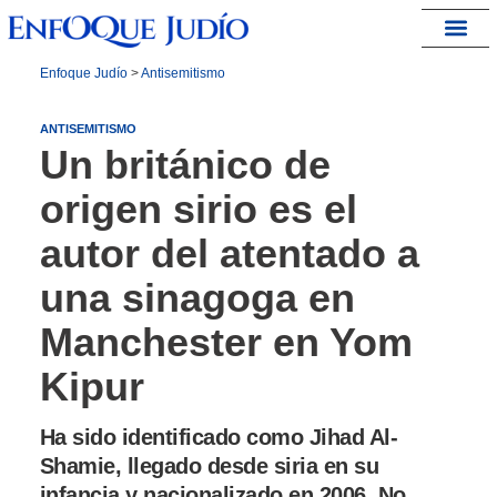
España – Israel
Enfoque Judío
>
Antisemitismo
ANTISEMITISMO
Un británico de
origen sirio es el
autor del atentado a
una sinagoga en
Manchester en Yom
Kipur
Ha sido identificado como Jihad Al-
Shamie, llegado desde siria en su
infancia y nacionalizado en 2006. No