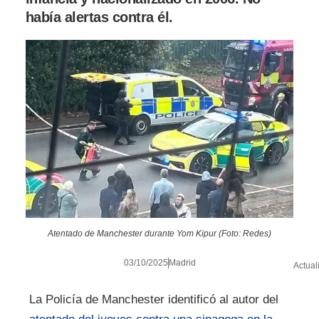
había alertas contra él.
Atentado de Manchester durante Yom Kipur (Foto: Redes)
03/10/2025
Madrid
Actual
La Policía de Manchester identificó al autor del