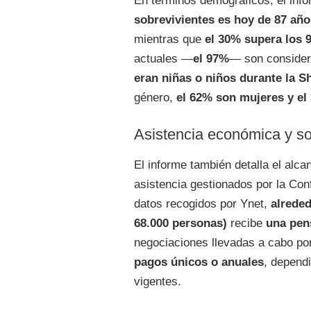
En términos demográficos, el inf
sobrevivientes es hoy de 87 año
mientras que
el 30% supera los 
actuales —
el 97%
— son conside
eran niñas o niños durante la Sh
género,
el 62% son mujeres y e
Asistencia económica y soc
El informe también detalla el al
asistencia gestionados por la Co
datos recogidos por Ynet,
alreded
68.000 personas)
recibe
una pen
negociaciones llevadas a cabo por
pagos únicos o anuales
, depend
vigentes.