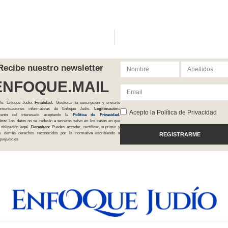
Recibe nuestro newsletter
ENFOQUE.MAIL
le: Enfoque Judío.
Finalidad:
Gestionar tu suscripción y enviarte
comunicaciones informativas de Enfoque Judío.
Legitimación:
Acepto la Política de Privacidad
iento del interesado aceptando la
Política
de Privacidad
.
ios:
Los datos no se cederán a terceros salvo en los casos en que
 obligación legal.
Derechos:
Puedes acceder, rectificar, suprimir y
os demás derechos reconocidos por la normativa escribiendo a
REGISTRARME
uejudio.es