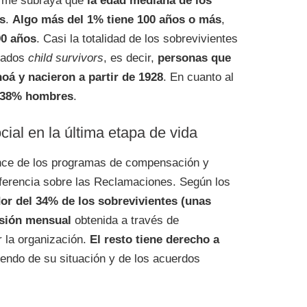
orme subraya que
la edad mediana de los
s
.
Algo más del 1% tiene 100 años o más
,
90 años
. Casi la totalidad de los sobrevivientes
rados
child survivors
, es decir,
personas que
oá y nacieron a partir de 1928
. En cuanto al
l 38% hombres
.
ial en la última etapa de vida
cance de los programas de compensación y
nferencia sobre las Reclamaciones. Según los
or del 34% de los sobrevivientes (unas
sión mensual
obtenida a través de
 la organización.
El resto tiene derecho a
iendo de su situación y de los acuerdos