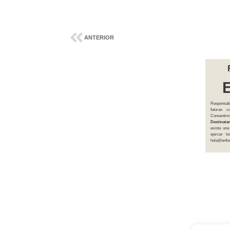
ANTERIOR
Responsab
futuras 
Consentim
Destinatar
exista una
ejercer l
hola@enfoq