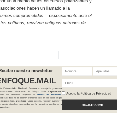
or un aumento de los discursos polarizantes y
 asociaciones hacen un llamado a la
uimos comprometidos —especialmente ante el
tos políticos, reavivan antiguos patrones de
Recibe nuestro newsletter
ENFOQUE.MAIL
le: Enfoque Judío.
Finalidad:
Gestionar tu suscripción y enviarte
comunicaciones informativas de Enfoque Judío.
Legitimación:
Acepto la Política de Privacidad
iento del interesado aceptando la
Política
de Privacidad
.
ios:
Los datos no se cederán a terceros salvo en los casos en que
 obligación legal.
Derechos:
Puedes acceder, rectificar, suprimir y
os demás derechos reconocidos por la normativa escribiendo a
REGISTRARME
uejudio.es