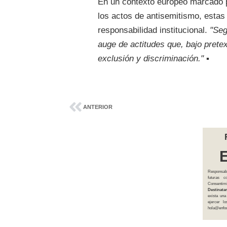
En un contexto europeo marcado p
los actos de antisemitismo, estas
responsabilidad institucional.
"Seg
auge de actitudes que, bajo pretex
exclusión y discriminación."
▪
ANTERIOR
Responsab
futuras 
Consentim
Destinatar
exista una
ejercer l
hola@enfoq