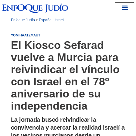
España – Israel
Enfoque Judío
>
España - Israel
YOM HAATZMAUT
El Kiosco Sefarad
vuelve a Murcia para
reivindicar el vínculo
con Israel en el 78º
aniversario de su
independencia
La jornada buscó reivindicar la
convivencia y acercar la realidad israelí a
los vecinos murcianos desde un