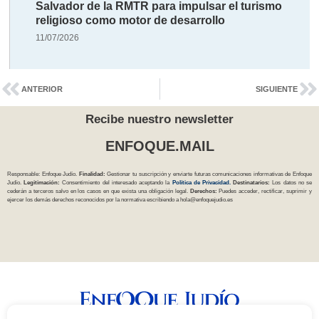
Salvador de la RMTR para impulsar el turismo
religioso como motor de desarrollo
11/07/2026
ANTERIOR
SIGUIENTE
Recibe nuestro newsletter
ENFOQUE.MAIL
Responsable: Enfoque Judío.
Finalidad:
Gestionar tu suscripción y enviarte futuras comunicaciones informativas de Enfoque
Judío.
Legitimación:
Consentimiento del interesado aceptando la
Política
de Privacidad
.
Destinatarios:
Los datos no se
cederán a terceros salvo en los casos en que exista una obligación legal.
Derechos:
Puedes acceder, rectificar, suprimir y
ejercer los demás derechos reconocidos por la normativa escribiendo a
hola@enfoquejudio.es