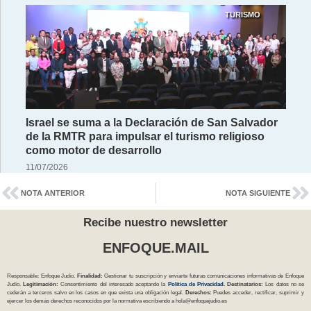
TURISMO
Israel se suma a la Declaración de San Salvador
de la RMTR para impulsar el turismo religioso
como motor de desarrollo
11/07/2026
NOTA ANTERIOR
NOTA SIGUIENTE
Recibe nuestro newsletter
ENFOQUE.MAIL
Responsable: Enfoque Judío.
Finalidad:
Gestionar tu suscripción y enviarte futuras comunicaciones informativas de Enfoque
Judío.
Legitimación:
Consentimiento del interesado aceptando la
Política
de Privacidad
.
Destinatarios:
Los datos no se
cederán a terceros salvo en los casos en que exista una obligación legal.
Derechos:
Puedes acceder, rectificar, suprimir y
ejercer los demás derechos reconocidos por la normativa escribiendo a
hola@enfoquejudio.es