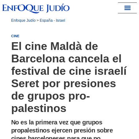
España – Israel
Enfoque Judío
>
España - Israel
CINE
El cine Maldà de
Barcelona cancela el
festival de cine israelí
Seret por presiones
de grupos pro-
palestinos
No es la primera vez que grupos
propalestinos ejercen presión sobre
cines barceloneses para que no