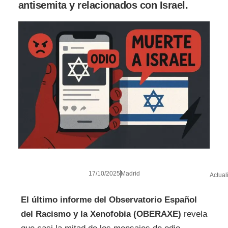
antisemita y relacionados con Israel.
17/10/2025
Madrid
Actual
El último informe del Observatorio Español
del Racismo y la Xenofobia (OBERAXE)
revela