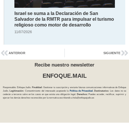
Israel se suma a la Declaración de San
Salvador de la RMTR para impulsar el turismo
religioso como motor de desarrollo
11/07/2026
ANTERIOR
SIGUIENTE
Recibe nuestro newsletter
ENFOQUE.MAIL
Responsable: Enfoque Judío.
Finalidad:
Gestionar tu suscripción y enviarte futuras comunicaciones informativas de Enfoque
Judío.
Legitimación:
Consentimiento del interesado aceptando la
Política
de Privacidad
.
Destinatarios:
Los datos no se
cederán a terceros salvo en los casos en que exista una obligación legal.
Derechos:
Puedes acceder, rectificar, suprimir y
ejercer los demás derechos reconocidos por la normativa escribiendo a
hola@enfoquejudio.es