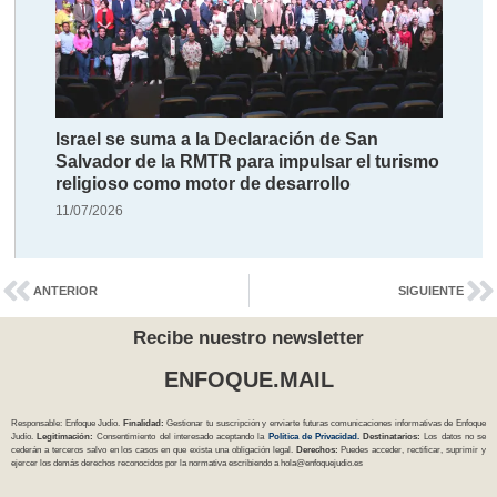
Israel se suma a la Declaración de San
Salvador de la RMTR para impulsar el turismo
religioso como motor de desarrollo
11/07/2026
ANTERIOR
SIGUIENTE
Recibe nuestro newsletter
ENFOQUE.MAIL
Responsable: Enfoque Judío.
Finalidad:
Gestionar tu suscripción y enviarte futuras comunicaciones informativas de Enfoque
Judío.
Legitimación:
Consentimiento del interesado aceptando la
Política
de Privacidad
.
Destinatarios:
Los datos no se
cederán a terceros salvo en los casos en que exista una obligación legal.
Derechos:
Puedes acceder, rectificar, suprimir y
ejercer los demás derechos reconocidos por la normativa escribiendo a
hola@enfoquejudio.es