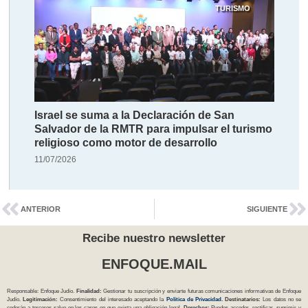
TURISMO
Israel se suma a la Declaración de San
Salvador de la RMTR para impulsar el turismo
religioso como motor de desarrollo
11/07/2026
ANTERIOR
SIGUIENTE
Recibe nuestro newsletter
ENFOQUE.MAIL
Responsable: Enfoque Judío.
Finalidad:
Gestionar tu suscripción y enviarte futuras comunicaciones informativas de Enfoque
Judío.
Legitimación:
Consentimiento del interesado aceptando la
Política
de Privacidad
.
Destinatarios:
Los datos no se
cederán a terceros salvo en los casos en que exista una obligación legal.
Derechos:
Puedes acceder, rectificar, suprimir y