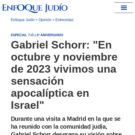
España – Israel
Enfoque Judío
>
Opinión
>
Entrevistas
ESPECIAL 7-O | 2º ANIVERSARIO
Gabriel Schorr: "En
octubre y noviembre
de 2023 vivimos una
sensación
apocalíptica en
Israel"
Durante una visita a Madrid en la que se
ha reunido con la comunidad judía,
Gabriel Schorr desgrana su visión sobre