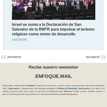
Israel se suma a la Declaración de San
Salvador de la RMTR para impulsar el turismo
religioso como motor de desarrollo
11/07/2026
ANTERIOR
SIGUIENTE
Recibe nuestro newsletter
ENFOQUE.MAIL
Responsable: Enfoque Judío.
Finalidad:
Gestionar tu suscripción y enviarte futuras comunicaciones informativas de Enfoque
Judío.
Legitimación:
Consentimiento del interesado aceptando la
Política
de Privacidad
.
Destinatarios:
Los datos no se
cederán a terceros salvo en los casos en que exista una obligación legal.
Derechos:
Puedes acceder, rectificar, suprimir y
ejercer los demás derechos reconocidos por la normativa escribiendo a
hola@enfoquejudio.es