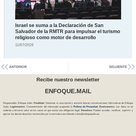
Israel se suma a la Declaración de San
Salvador de la RMTR para impulsar el turismo
religioso como motor de desarrollo
11/07/2026
ANTERIOR
SIGUIENTE
Recibe nuestro newsletter
ENFOQUE.MAIL
Responsable: Enfoque Judío.
Finalidad:
Gestionar tu suscripción y enviarte futuras comunicaciones informativas de Enfoque
Judío.
Legitimación:
Consentimiento del interesado aceptando la
Política
de Privacidad
.
Destinatarios:
Los datos no se
cederán a terceros salvo en los casos en que exista una obligación legal.
Derechos:
Puedes acceder, rectificar, suprimir y
ejercer los demás derechos reconocidos por la normativa escribiendo a
hola@enfoquejudio.es