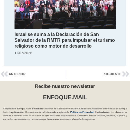
Israel se suma a la Declaración de San
Salvador de la RMTR para impulsar el turismo
religioso como motor de desarrollo
11/07/2026
ANTERIOR
SIGUIENTE
Recibe nuestro newsletter
ENFOQUE.MAIL
Responsable: Enfoque Judío.
Finalidad:
Gestionar tu suscripción y enviarte futuras comunicaciones informativas de Enfoque
Judío.
Legitimación:
Consentimiento del interesado aceptando la
Política
de Privacidad
.
Destinatarios:
Los datos no se
cederán a terceros salvo en los casos en que exista una obligación legal.
Derechos:
Puedes acceder, rectificar, suprimir y
ejercer los demás derechos reconocidos por la normativa escribiendo a
hola@enfoquejudio.es