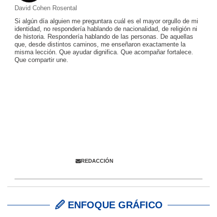
David Cohen Rosental
Si algún día alguien me preguntara cuál es el mayor orgullo de mi
identidad, no respondería hablando de nacionalidad, de religión ni
de historia. Respondería hablando de las personas. De aquellas
que, desde distintos caminos, me enseñaron exactamente la
misma lección. Que ayudar dignifica. Que acompañar fortalece.
Que compartir une.
Colabora con
ENFOQUE JUDÍO
Envíanos información,
comentarios y propuestas
REDACCIÓN
🖉 ENFOQUE GRÁFICO