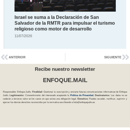
Israel se suma a la Declaración de San
Salvador de la RMTR para impulsar el turismo
religioso como motor de desarrollo
11/07/2026
ANTERIOR
SIGUIENTE
Recibe nuestro newsletter
ENFOQUE.MAIL
Responsable: Enfoque Judío.
Finalidad:
Gestionar tu suscripción y enviarte futuras comunicaciones informativas de Enfoque
Judío.
Legitimación:
Consentimiento del interesado aceptando la
Política
de Privacidad
.
Destinatarios:
Los datos no se
cederán a terceros salvo en los casos en que exista una obligación legal.
Derechos:
Puedes acceder, rectificar, suprimir y
ejercer los demás derechos reconocidos por la normativa escribiendo a
hola@enfoquejudio.es