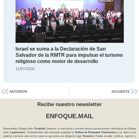
TURISMO
Israel se suma a la Declaración de San
Salvador de la RMTR para impulsar el turismo
religioso como motor de desarrollo
11/07/2026
ANTERIOR
SIGUIENTE
Recibe nuestro newsletter
ENFOQUE.MAIL
Responsable: Enfoque Judío.
Finalidad:
Gestionar tu suscripción y enviarte futuras comunicaciones informativas de Enfoque
Judío.
Legitimación:
Consentimiento del interesado aceptando la
Política
de Privacidad
.
Destinatarios:
Los datos no se
cederán a terceros salvo en los casos en que exista una obligación legal.
Derechos:
Puedes acceder, rectificar, suprimir y