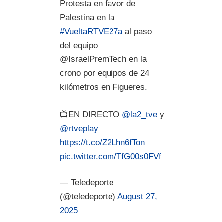
Protesta en favor de
Palestina en la
#VueltaRTVE27a
al paso
del equipo
@IsraelPremTech en la
crono por equipos de 24
kilómetros en Figueres.
📺EN DIRECTO
@la2_tve
y
@rtveplay
https://t.co/Z2Lhn6fTon
pic.twitter.com/TfG00s0FVf
— Teledeporte
(@teledeporte)
August 27,
2025