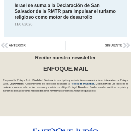
Israel se suma a la Declaración de San
Salvador de la RMTR para impulsar el turismo
religioso como motor de desarrollo
11/07/2026
ANTERIOR
SIGUIENTE
Recibe nuestro newsletter
ENFOQUE.MAIL
Responsable: Enfoque Judío.
Finalidad:
Gestionar tu suscripción y enviarte futuras comunicaciones informativas de Enfoque
Judío.
Legitimación:
Consentimiento del interesado aceptando la
Política
de Privacidad
.
Destinatarios:
Los datos no se
cederán a terceros salvo en los casos en que exista una obligación legal.
Derechos:
Puedes acceder, rectificar, suprimir y
ejercer los demás derechos reconocidos por la normativa escribiendo a
hola@enfoquejudio.es