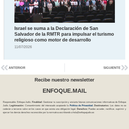
Israel se suma a la Declaración de San
Salvador de la RMTR para impulsar el turismo
religioso como motor de desarrollo
11/07/2026
ANTERIOR
SIGUIENTE
Recibe nuestro newsletter
ENFOQUE.MAIL
Responsable: Enfoque Judío.
Finalidad:
Gestionar tu suscripción y enviarte futuras comunicaciones informativas de Enfoque
Judío.
Legitimación:
Consentimiento del interesado aceptando la
Política
de Privacidad
.
Destinatarios:
Los datos no se
cederán a terceros salvo en los casos en que exista una obligación legal.
Derechos:
Puedes acceder, rectificar, suprimir y
ejercer los demás derechos reconocidos por la normativa escribiendo a
hola@enfoquejudio.es