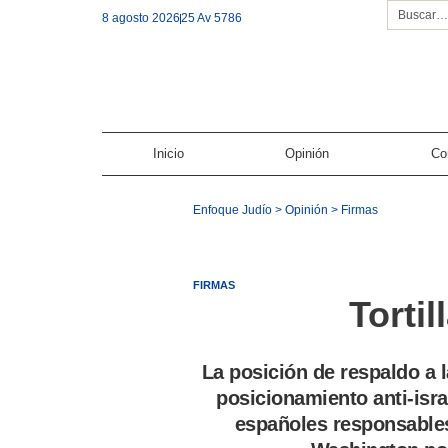
8 agosto 2026
25 Av 5786
Inicio
Opinión
Co
Enfoque Judío
>
Opinión
>
Firmas
FIRMAS
Tortil
La posición de respaldo a l
posicionamiento anti-isra
españoles responsable