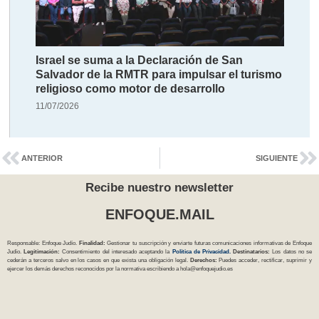
Israel se suma a la Declaración de San
Salvador de la RMTR para impulsar el turismo
religioso como motor de desarrollo
11/07/2026
ANTERIOR
SIGUIENTE
Recibe nuestro newsletter
ENFOQUE.MAIL
Responsable: Enfoque Judío.
Finalidad:
Gestionar tu suscripción y enviarte futuras comunicaciones informativas de Enfoque
Judío.
Legitimación:
Consentimiento del interesado aceptando la
Política
de Privacidad
.
Destinatarios:
Los datos no se
cederán a terceros salvo en los casos en que exista una obligación legal.
Derechos:
Puedes acceder, rectificar, suprimir y
ejercer los demás derechos reconocidos por la normativa escribiendo a
hola@enfoquejudio.es