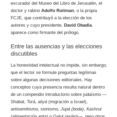
excurador del Museo del Libro de Jerusalén, el
doctor y rabino
Adolfo Roitman
, o la propia
FCJE, que contribuyó a la elección de los
autores y cuyo presidente,
David Obadía
,
aparece como firmante del prólogo.
Entre las ausencias y las elecciones
discutibles
La honestidad intelectual no impide, sin embargo,
que el lector se formule preguntas legítimas
sobre algunas decisiones editoriales. Hay
conceptos cuya presencia resulta natural dentro
de un compendio introductorio sobre judaísmo —
Shabat, Torá,
aliyá
(migración a Israel),
antisemitismo, sionismo,
Jupá (boda)
,
Kashrut
(alimentación apta)
o
Galut
(exilio)—, pero otros