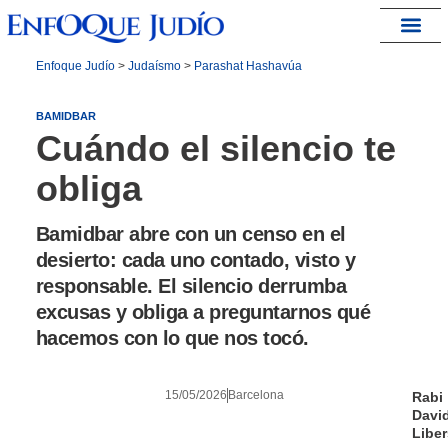
España – Israel
Enfoque Judío
>
Judaísmo
>
Parashat Hashavúa
BAMIDBAR
Cuándo el silencio te
obliga
Bamidbar abre con un censo en el
desierto: cada uno contado, visto y
responsable. El silencio derrumba
excusas y obliga a preguntarnos qué
hacemos con lo que nos tocó.
15/05/2026
Barcelona
Rabi
Davi
Libe