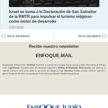
Israel se suma a la Declaración de San Salvador
de la RMTR para impulsar el turismo religioso
como motor de desarrollo
11/07/2026
NOTA ANTERIOR
NOTA SIGUIENTE
Recibe nuestro newsletter
ENFOQUE.MAIL
Responsable: Enfoque Judío.
Finalidad:
Gestionar tu suscripción y enviarte futuras comunicaciones informativas de Enfoque
Judío.
Legitimación:
Consentimiento del interesado aceptando la
Política
de Privacidad
.
Destinatarios:
Los datos no se
cederán a terceros salvo en los casos en que exista una obligación legal.
Derechos:
Puedes acceder, rectificar, suprimir y
ejercer los demás derechos reconocidos por la normativa escribiendo a
hola@enfoquejudio.es