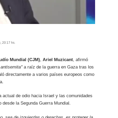
, 20:17 hs.
udío Mundial (CJM)
,
Ariel Muzicant
, afirmó
 antisemita"
a raíz de la guerra en Gaza tras los
ñaló directamente a varios países europeos como
a.
a actual de odio hacia Israel y las comunidades
ío desde la Segunda Guerra Mundial.
o, sea de izquierdas o derechas, es proteger la