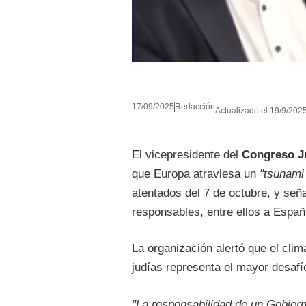
17/09/2025
Redacción
Actualizado el 19/9/2025
El vicepresidente del
Congreso J
que Europa atraviesa un
"tsunami
atentados del 7 de octubre, y se
responsables, entre ellos a Españ
La organización alertó que el clim
judías representa el mayor desaf
"La responsabilidad de un Gobiern