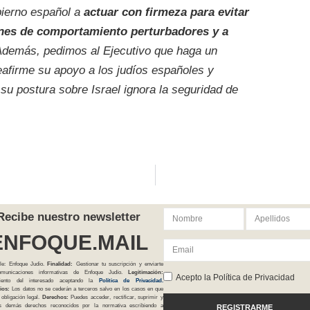
bierno español a
actuar con firmeza para evitar
ones de comportamiento perturbadores y a
Además, pedimos al Ejecutivo que haga un
eafirme su apoyo a los judíos españoles y
su postura sobre Israel ignora la seguridad de
Recibe nuestro newsletter
ENFOQUE.MAIL
le: Enfoque Judío.
Finalidad:
Gestionar tu suscripción y enviarte
comunicaciones informativas de Enfoque Judío.
Legitimación:
Acepto la Política de Privacidad
iento del interesado aceptando la
Política
de Privacidad
.
ios:
Los datos no se cederán a terceros salvo en los casos en que
 obligación legal.
Derechos:
Puedes acceder, rectificar, suprimir y
os demás derechos reconocidos por la normativa escribiendo a
REGISTRARME