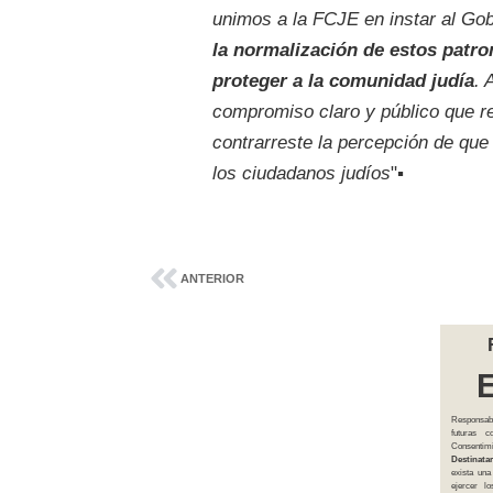
unimos a la FCJE en instar al Go
la normalización de estos patr
proteger a la comunidad judía
. 
compromiso claro y público que r
contrarreste la percepción de que 
los ciudadanos judíos
"▪
ANTERIOR
Responsab
futuras 
Consentim
Destinatar
exista una
ejercer l