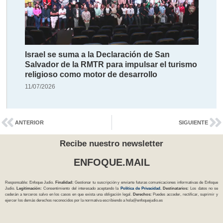
Israel se suma a la Declaración de San
Salvador de la RMTR para impulsar el turismo
religioso como motor de desarrollo
11/07/2026
ANTERIOR
SIGUIENTE
Recibe nuestro newsletter
ENFOQUE.MAIL
Responsable: Enfoque Judío.
Finalidad:
Gestionar tu suscripción y enviarte futuras comunicaciones informativas de Enfoque
Judío.
Legitimación:
Consentimiento del interesado aceptando la
Política
de Privacidad
.
Destinatarios:
Los datos no se
cederán a terceros salvo en los casos en que exista una obligación legal.
Derechos:
Puedes acceder, rectificar, suprimir y
ejercer los demás derechos reconocidos por la normativa escribiendo a
hola@enfoquejudio.es