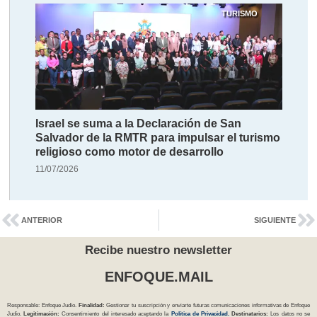
TURISMO
Israel se suma a la Declaración de San
Salvador de la RMTR para impulsar el turismo
religioso como motor de desarrollo
11/07/2026
ANTERIOR
SIGUIENTE
Recibe nuestro newsletter
ENFOQUE.MAIL
Responsable: Enfoque Judío.
Finalidad:
Gestionar tu suscripción y enviarte futuras comunicaciones informativas de Enfoque
Judío.
Legitimación:
Consentimiento del interesado aceptando la
Política
de Privacidad
.
Destinatarios:
Los datos no se