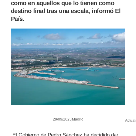
como en aquellos que lo tienen como
destino final tras una escala, informó El
País.
29/09/2025
Madrid
Actual
El Gobierno de Pedro Sánchez ha decidido dar