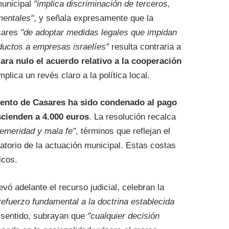
municipal
"implica discriminación de terceros,
mentales"
, y señala expresamente que la
asares
"de adoptar medidas legales que impidan
ductos a empresas israelíes"
resulta contraria a
ara nulo el acuerdo relativo a la cooperación
implica un revés claro a la política local.
iento de Casares ha sido condenado al pago
scienden a 4.000 euros
. La resolución recalca
temeridad y mala fe"
, términos que reflejan el
atorio de la actuación municipal. Estas costas
icos.
ó adelante el recurso judicial, celebran la
refuerzo fundamental a la doctrina establecida
e sentido, subrayan que
"cualquier decisión