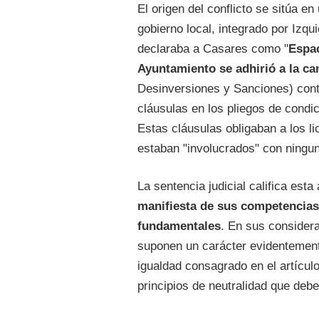
El origen del conflicto se sitúa e
gobierno local, integrado por Izq
declaraba a Casares como "
Espac
Ayuntamiento se adhirió a la c
Desinversiones y Sanciones) contr
cláusulas en los pliegos de condi
Estas cláusulas obligaban a los li
estaban "involucrados" con ninguna
La sentencia judicial califica es
manifiesta de sus competencias 
fundamentales
. En sus considera
suponen un carácter evidenteme
igualdad consagrado en el artícul
principios de neutralidad que debe