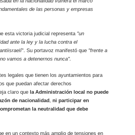
asada en la nacionalidad vulnera el marco
fundamentales de las personas y empresas
 esta victoria judicial representa
"un
ad ante la ley y la lucha contra el
ntiisraelí
". Su portavoz manifestó que
"frente a
o, no vamos a detenernos nunca".
ites legales que tienen los ayuntamientos para
cos que puedan afectar derechos
 deja claro que
la Administración local no puede
razón de nacionalidad
,
ni participar en
comprometan la neutralidad que debe
be en un contexto más amplio de tensiones en