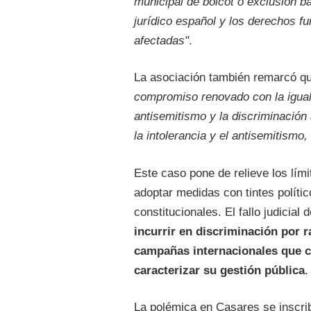
municipal de boicot o exclusión b
jurídico español y los derechos 
afectadas"
.
La asociación también remarcó que
compromiso renovado con la iguald
antisemitismo y la discriminación a
la intolerancia y el antisemitism
Este caso pone de relieve los lím
adoptar medidas con tintes políti
constitucionales. El fallo judicial
incurrir en discriminación por 
campañas internacionales que 
caracterizar su gestión pública
.
La polémica en Casares se inscri